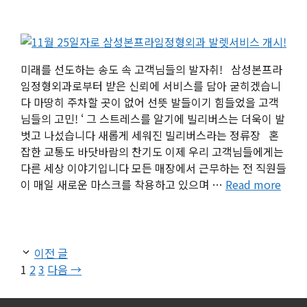
미래를 선도하는 송도 속 고객님들의 발자취! 삼성본프라
임정형외과로부터 받은 신뢰에 서비스를 담아 굳히겠습니
다 마땅히 주차할 곳이 없어 선뜻 발들이기 힘들었을 고객
님들의 고민! ‘ 그 스트레스를 알기에 빌리버스는 더욱이 발
벗고 나섰습니다 새롭게 세워진 빌리버스라는 정류장 혼
잡한 교통도 바닷바람의 찬기도 이제 우리 고객님들에게는
다른 세상 이야기입니다 모든 매장에서 근무하는 전 직원들
이 매일 새로운 마스크를 착용하고 있으며 …
Read more
이전 글
페
페
페
1
2
3
다음
→
이
이
이
지
지
지