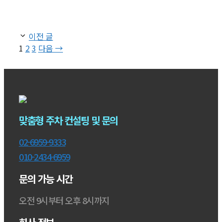
이전 글
페
페
페
1
2
3
다음
→
이
이
이
지
지
지
맞춤형 주차 컨설팅 및 문의
02-6959-9333
010-2434-6959
문의 가능 시간
오전 9시부터 오후 8시까지