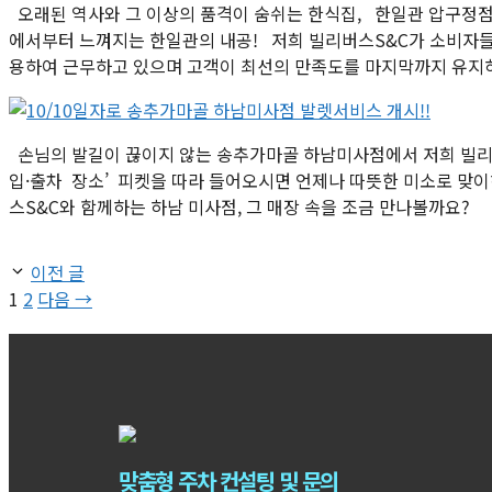
오래된 역사와 그 이상의 품격이 숨쉬는 한식집, 한일관 압구정
에서부터 느껴지는 한일관의 내공! 저희 빌리버스S&C가 소비자들
용하여 근무하고 있으며 고객이 최선의 만족도를 마지막까지 유지
손님의 발길이 끊이지 않는 송추가마골 하남미사점에서 저희 빌리
입·출차 장소’ 피켓을 따라 들어오시면 언제나 따뜻한 미소로 맞
스S&C와 함께하는 하남 미사점, 그 매장 속을 조금 만나볼까요?
이전 글
페
페
1
2
다음
→
이
이
지
지
맞춤형 주차 컨설팅 및 문의