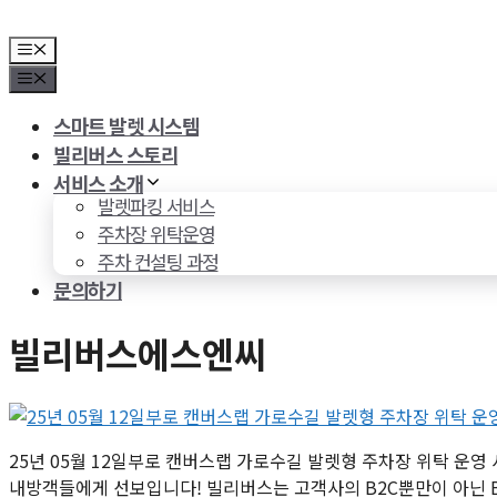
컨
텐
메
뉴
츠
메
로
뉴
스마트 발렛 시스템
건
빌리버스 스토리
너
뛰
서비스 소개
발렛파킹 서비스
기
주차장 위탁운영
주차 컨설팅 과정
문의하기
빌리버스에스엔씨
25년 05월 12일부로 캔버스랩 가로수길 발렛형 주차장 위탁 운
내방객들에게 선보입니다! 빌리버스는 고객사의 B2C뿐만이 아닌 B